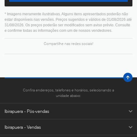
* Imagens meramente ilustrativas. Alguns itens apresentados poderão não
estar disponíveis nas versões. Preços sugeridos e válidos de 01/08/2026 até
31/08/2026. Os preços poderão ser modificados sem aviso prévio. Consulte
e confirme todas as informações com um de nossos vendedores.
Compartilhe nas redes sociais!
Confira endereços, telefones e horários, selecionando a
unidade abaixo:
Ibirapuera - Pós-vendas
Ibirapuera - Vendas