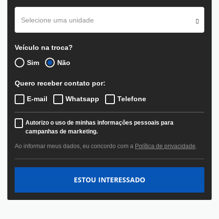
Selecione uma unidade
Veículo na troca?
Sim
Não
Quero receber contato por:
E-mail
Whatsapp
Telefone
Autorizo o uso de minhas informações pessoais para
campanhas de marketing.
Ao informar meus dados, eu concordo com a
Política de privacidade
.
ESTOU INTERESSADO