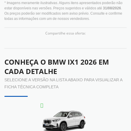
* Imagens meramente ilustrativas. Alguns itens apresentados poderão não
estar disponíveis nas versões. Preços sugeridos e válidos até
31/08/2026
.
Os preços poderão ser modificados sem aviso prévio. Consulte e confirme
todas as informações com um de nossos vendedores.
Compartilhe essa oferta:
CONHEÇA O
BMW IX1 2026
EM
CADA DETALHE
SELECIONE A VERSÃO NA LISTA ABAIXO PARA VISUALIZAR A
FICHA TÉCNICA COMPLETA