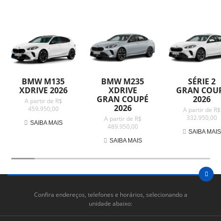
BMW M135
BMW M235
SÉRIE 2
XDRIVE 2026
XDRIVE
GRAN COU
GRAN COUPÉ
2026
A partir de R$
2026
459.950,00
A partir de R$
332.950,00
A partir de R$
SAIBA MAIS
489.950,00
SAIBA MAI
SAIBA MAIS
Confira endereços, telefones e horários, selecionando a
unidade abaixo: