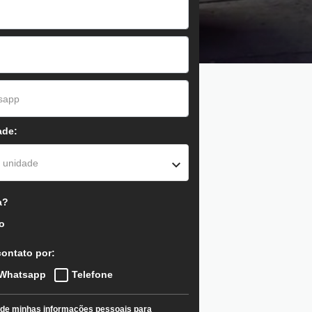
ade:
 unidade
a?
o
contato por:
Whatsapp
Telefone
 de minhas informações pessoais para