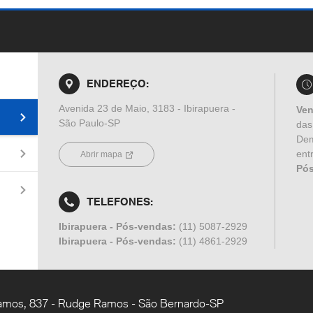
ENDEREÇO:
Avenida 23 de Maio, 3183 - Ibirapuera -
Ve
São Paulo-SP
das
Dem
ent
Abrir mapa
Pó
TELEFONES:
Ibirapuera - Pós-vendas:
(11) 5087-2929
Ibirapuera - Pós-vendas:
(11) 4861-2929
Ramos, 837 - Rudge Ramos - São Bernardo-SP