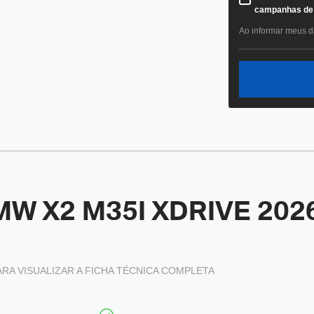
campanhas de 
Ao informar meus 
MW X2 M35I XDRIVE 202
ARA VISUALIZAR A FICHA TÉCNICA COMPLETA