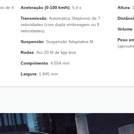
Aceleração (0-100 km/h)
: 5,4 s
Altura
Transmissão
: Automática Steptronic de 7
Distânc
velocidades (com dupla embreagem ou 8
Volume 
velocidades)
Peso e
Suspensão
: Suspensão Adaptativa M
(aproxi
Rodas
: Aro 20 M de liga leve
Comprimento
: 4.554 mm
Largura
: 1.845 mm