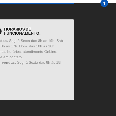
HORÁRIOS DE
FUNCIONAMENTO:
ndas:
Seg. à Sexta das 8h às 19h. Sáb.
 9h às 17h. Dom. das 10h às 16h.
ais horários: atendimento OnLine,
re em contato.
s-vendas:
Seg. à Sexta das 8h às 18h