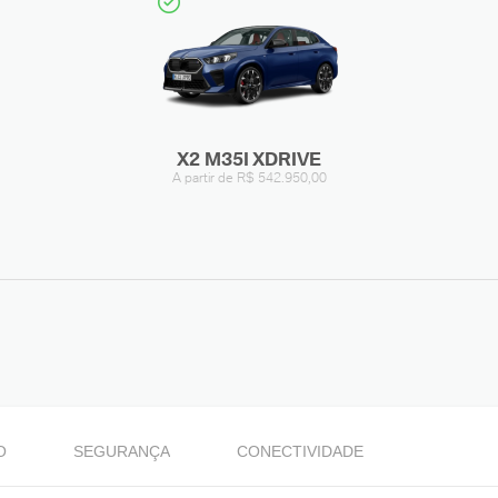
X2 M35I XDRIVE
A partir de R$ 542.950,00
FICHA TÉCNICA
O
SEGURANÇA
CONECTIVIDADE