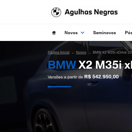
Novos
Seminovos
Pó
Página Inicial
Novos
BMW X2 M35i xDrive 2
BMW
X2 M35i x
R$ 542.950,00
Versões a partir de