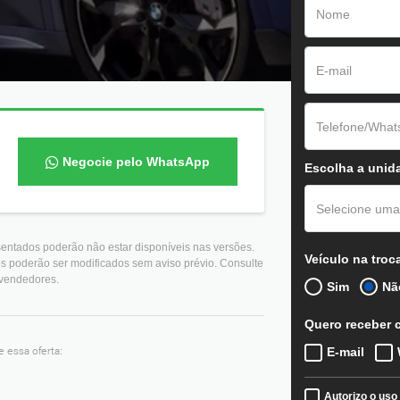
Negocie pelo WhatsApp
Escolha a unid
Selecione uma
sentados poderão não estar disponíveis nas versões.
Veículo na troc
os poderão ser modificados sem aviso prévio. Consulte
 vendedores.
Sim
Nã
Quero receber 
 essa oferta:
E-mail
Autorizo o uso