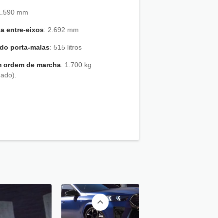
: 1.590 mm
ia entre-eixos
: 2.692 mm
do porta-malas
: 515 litros
m ordem de marcha
: 1.700 kg
mado).