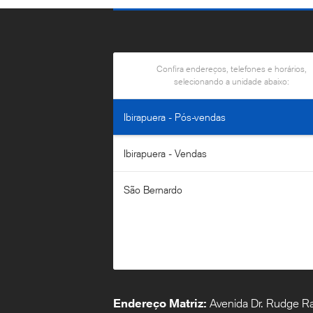
Confira endereços, telefones e horários,
selecionando a unidade abaixo:
Ibirapuera - Pós-vendas
Ibirapuera - Vendas
São Bernardo
Endereço Matriz:
Avenida Dr. Rudge 