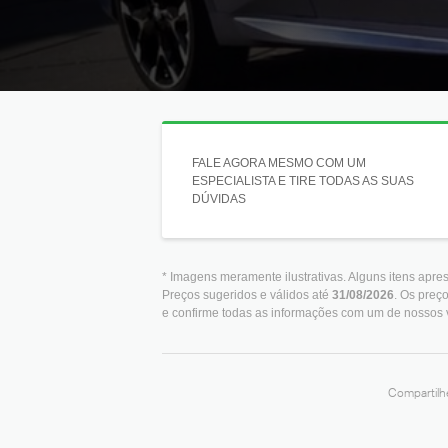
FALE AGORA MESMO COM UM
ESPECIALISTA E TIRE TODAS AS SUAS
DÚVIDAS
* Imagens meramente ilustrativas. Alguns itens apre
Preços sugeridos e válidos até
31/08/2026
. Os preç
e confirme todas as informações com um de nossos
Compartilhe